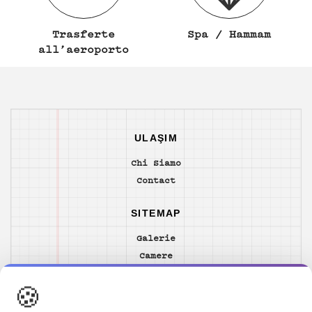
Trasferte
Spa / Hammam
all’aeroporto
ULAŞIM
Chi Siamo
Contact
SITEMAP
Galerie
Camere
Vivande & Bevande
🍪
Locazione
Yacht e Vela