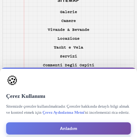
SITEMAP
Galerie
Camere
Vivande & Bevande
Locazione
Yacht e Vela
Servizi
Commenti Degli Ospiti
Contatto
🍪
TAKIP ET
Çerez Kullanımı
Sitemizde çerezler kullanılmaktadır. Çerezler hakkında detaylı bilgi almak
ve kontrol etmek için
Çerez Aydınlatma Metni
'ni incelemenizi rica ederiz.
Web Tasarımı
Web
2026 © Hotelunique Turkey
Tasarımı
Anladım