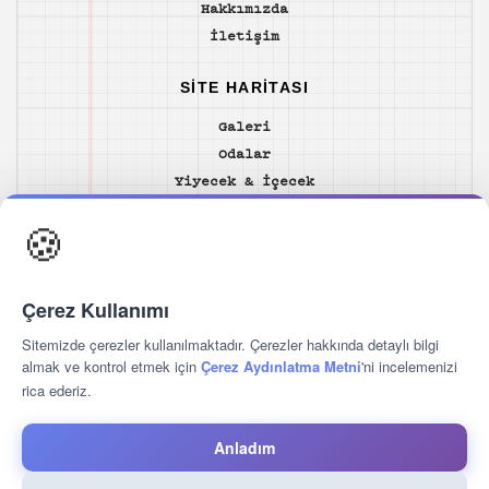
Hakkımızda
İletişim
SITE HARITASI
Galeri
Odalar
Yiyecek & İçecek
Lokasyon
🍪
Yat ve Yelkencilik
Hizmetlerimiz
Konuk Yorumları
Çerez Kullanımı
İletişim
Kişisel Verileri Koruma
Sitemizde çerezler kullanılmaktadır. Çerezler hakkında detaylı bilgi
almak ve kontrol etmek için
Çerez Aydınlatma Metni
'ni incelemenizi
rica ederiz.
TAKIP ET
Anladım