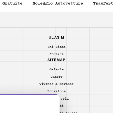
 Gratuite
Noleggio Autovetture
Trasfer
ULAŞIM
Chi Siamo
Contact
SITEMAP
Galerie
Camere
Vivande & Bevande
Locazione
Yacht e Vela
Servizi
Commenti Degli Ospiti