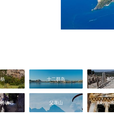
里杨
十二群岛
帕
肯特峡谷
父亲山
Amynt