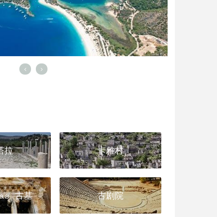
塔拉
卡雅村
has 古墓
古剧院