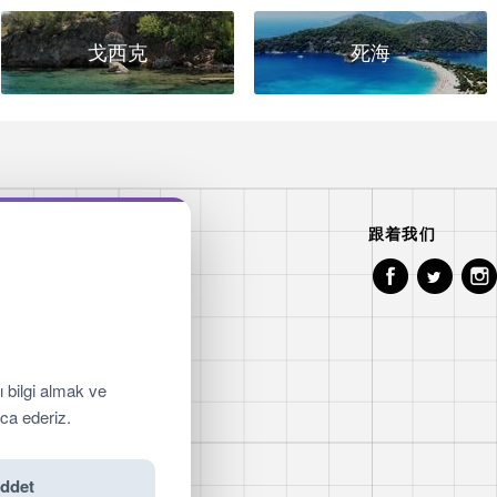
戈西克
死海
地图
跟着我们
辑
间
饮
置
帆船
ı bilgi almak ve
服务
ica ederiz.
评价
系
ddet