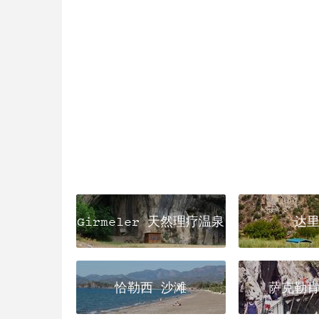
Girmeler 天然理疗温泉
达
恰勒西 沙滩
萨克勒