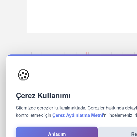
🍪
交通
网站
公司介绍
图
联系
房
餐&
Çerez Kullanımı
位
游艇与
Sitemizde çerezler kullanılmaktadır. Çerezler hakkında detayl
我们的
kontrol etmek için
Çerez Aydınlatma Metni
'ni incelemenizi r
客人
联
Anladım
Re