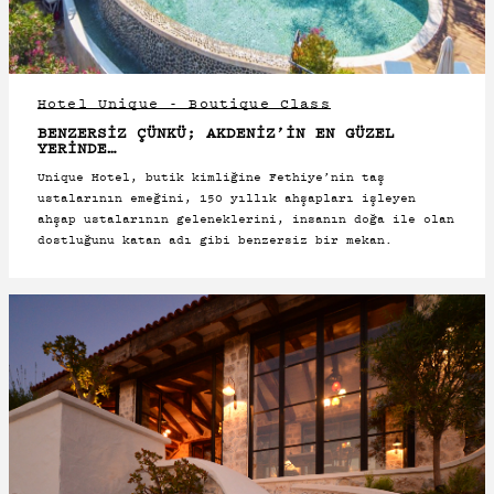
Hotel Unique - Boutique Class
BENZERSIZ ÇÜNKÜ; AKDENIZ’IN EN GÜZEL
YERINDE…
Unique Hotel, butik kimliğine Fethiye’nin taş
ustalarının emeğini, 150 yıllık ahşapları işleyen
ahşap ustalarının geleneklerini, insanın doğa ile olan
dostluğunu katan adı gibi benzersiz bir mekan.