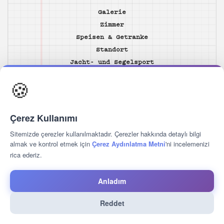
Galerie
Zimmer
Speisen & Getranke
Standort
Jacht- und Segelsport
Unsere Dienstleistungen
🍪
Gastebewertungen
Kontakt
Çerez Kullanımı
FOLGEN SIE UNS
Sitemizde çerezler kullanılmaktadır. Çerezler hakkında detaylı bilgi
almak ve kontrol etmek için
Çerez Aydınlatma Metni
'ni incelemenizi
rica ederiz.
2026 © Hotelunique Turkey
Anladım
Reddet